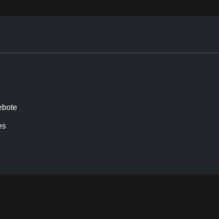
ebote
es