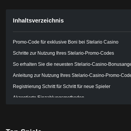
Inhaltsverzeichnis
Promo-Code für exklusive Boni bei Stelario Casino
Schritte zur Nutzung Ihres Stelario-Promo-Codes
So erhalten Sie die neuesten Stelario-Casino-Bonusang
Anleitung zur Nutzung Ihres Stelario-Casino-Promo-Cod
Registrierung Schritt für Schritt für neue Spieler
Akzeptierte Einzahlungsmethoden
Auszahlungslimits und Transaktionsdetails
Wichtige Bedingungen und Umsatzanforderungen
Promotionen für mobiles Spielen bei Stelario Casino