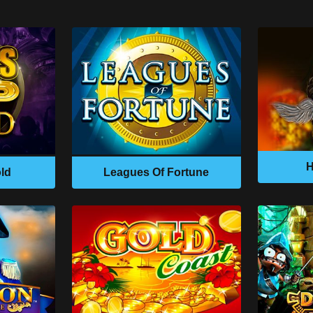
H
ld
Leagues Of Fortune