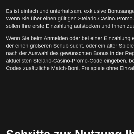
Es ist einfach und unterhaltsam, exklusive Bonusang
Wenn Sie über einen gültigen Stelario-Casino-Prom
sollen Ihre erste Einzahlung aufstocken und Ihnen zu
Wenn Sie beim Anmelden oder bei einer Einzahlung e
der einen größeren Schub sucht, oder ein alter Spiele
nach der Auswahl des gewünschten Bonus in der Regel
aktuellsten Stelario-Casino-Promo-Code eingeben, be
Codes zusätzliche Match-Boni, Freispiele ohne Einza