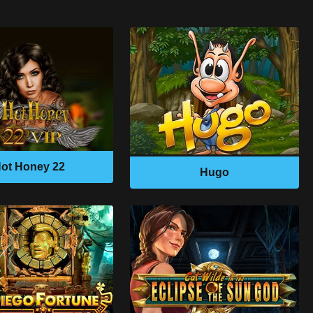
ot Honey 22
Hugo