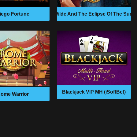
iego Fortune
Cat Wilde And The Eclipse Of The Sun 
Blackjack VIP MH (iSoftBet)
ome Warrior