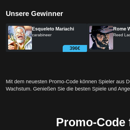
Unsere Gewinner
Super Hamster
Esquele
wild_tigresse
carabine
331€
Mit dem neuesten Promo-Code können Spieler aus Deu
Wachstum. Genießen Sie die besten Spiele und Angeb
Promo-Code fü