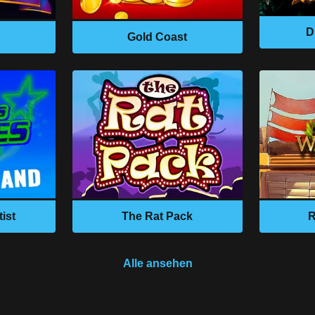
D
Gold Coast
ist
The Rat Pack
R
Alle ansehen