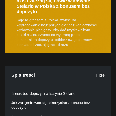
dziś i zacznij się bawić w kasynie
Stelario w Polska z bonusem bez
depozytu
Daje to graczom z Polska szansę na
wypróbowanie najlepszych gier bez konieczności
wydawania pieniędzy. Aby dać użytkownikom
polski realną szansę na wygraną przed
dokonaniem depozytu, odbierz swoje darmowe
pieniądze i zacznij grać od razu.
Spis treści
Hide
Bonus bez depozytu w kasynie Stelario
Jak zarejestrować się i skorzystać z bonusu bez
depozytu