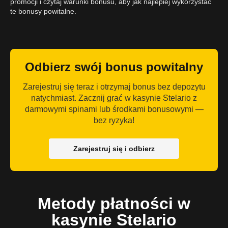
promocji i czytaj warunki bonusu, aby jak najlepiej wykorzystać
te bonusy powitalne.
Odbierz swój bonus powitalny
Zarejestruj się teraz i otrzymaj bonus bez depozytu
natychmiast. Zacznij grać w kasynie Stelario z
darmowymi spinami lub środkami bonusowymi —
bez ryzyka!
Zarejestruj się i odbierz
Metody płatności w
kasynie Stelario