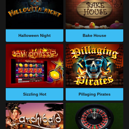
Halloween Night
Bake House
Beach Party
Pillaging Pirates