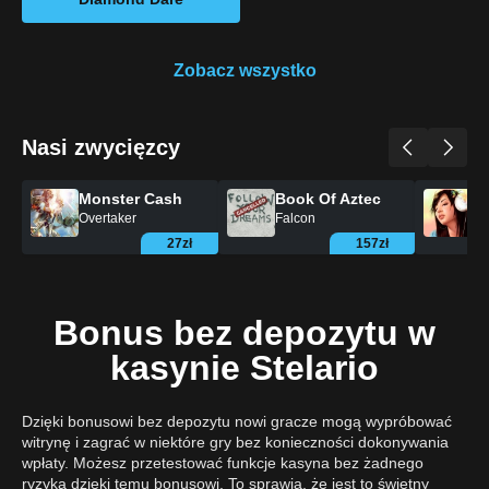
Zobacz wszystko
Nasi zwycięzcy
Monster Cash
Book Of Aztec
Pi
Overtaker
Falcon
Va
27zł
157zł
Bonus bez depozytu w
kasynie Stelario
Dzięki bonusowi bez depozytu nowi gracze mogą wypróbować
witrynę i zagrać w niektóre gry bez konieczności dokonywania
wpłaty. Możesz przetestować funkcje kasyna bez żadnego
ryzyka dzięki temu bonusowi. To sprawia, że jest to świetny