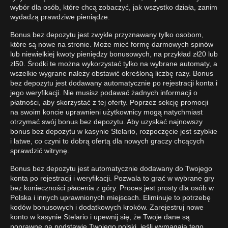
wybór dla osób, które chcą zobaczyć, jak wszystko działa, zanim
wydadzą prawdziwe pieniądze.
Bonus bez depozytu jest zwykle przyznawany tylko osobom,
które są nowe na stronie. Może mieć formę darmowych spinów
lub niewielkiej kwoty pieniędzy bonusowych, na przykład zł20 lub
zł50. Środki te można wykorzystać tylko na wybrane automaty, a
wszelkie wygrane należy obstawić określoną liczbę razy. Bonus
bez depozytu jest dodawany automatycznie po rejestracji konta i
jego weryfikacji. Nie musisz podawać żadnych informacji o
płatności, aby skorzystać z tej oferty. Poprzez sekcję promocji
na swoim koncie uprawnieni użytkownicy mogą natychmiast
otrzymać swój bonus bez depozytu. Aby uzyskać najnowszy
bonus bez depozytu w kasynie Stelario, rozpoczęcie jest szybkie
i łatwe, co czyni to dobrą ofertą dla nowych graczy chcących
sprawdzić witrynę.
Bonus bez depozytu jest automatycznie dodawany do Twojego
konta po rejestracji i weryfikacji. Pozwala to grać w wybrane gry
bez konieczności płacenia z góry. Proces jest prosty dla osób w
Polska i innych uprawnionych miejscach. Eliminuje to potrzebę
kodów bonusowych i dodatkowych kroków. Zarejestruj nowe
konto w kasynie Stelario i upewnij się, że Twoje dane są
poprawne na podstawie Twojego polski, jeśli wymagają tego