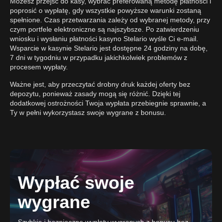
Możesz przejść do kasy, wybrać preferowaną metodę płatności i
poprosić o wypłatę, gdy wszystkie powyższe warunki zostaną
spełnione. Czas przetwarzania zależy od wybranej metody, przy
czym portfele elektroniczne są najszybsze. Po zatwierdzeniu
wniosku i wysłaniu płatności kasyno Stelario wyśle Ci e-mail.
Wsparcie w kasynie Stelario jest dostępne 24 godziny na dobę,
7 dni w tygodniu w przypadku jakichkolwiek problemów z
procesem wypłaty.
Ważne jest, aby przeczytać drobny druk każdej oferty bez
depozytu, ponieważ zasady mogą się różnić. Dzięki tej
dodatkowej ostrożności Twoja wypłata przebiegnie sprawnie, a
Ty w pełni wykorzystasz swoje wygrane z bonusu.
Wypłać swoje
wygrane
Szybkie i bezpieczne wypłaty wygranych z bonusu bez