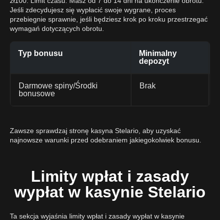
zł100. Limit czasu: Masz od 7 do 14 dni na ukończenie obrotu.
Jeśli zdecydujesz się wypłacić swoje wygrane, proces
przebiegnie sprawnie, jeśli będziesz krok po kroku przestrzegać
wymagań dotyczących obrotu.
Typ bonusu
Minimalny
depozyt
Darmowe spiny/Środki
Brak
bonusowe
Zawsze sprawdzaj stronę kasyna Stelario, aby uzyskać
najnowsze warunki przed odebraniem jakiegokolwiek bonusu.
Limity wpłat i zasady
wypłat w kasynie Stelario
Ta sekcja wyjaśnia limity wpłat i zasady wypłat w kasynie