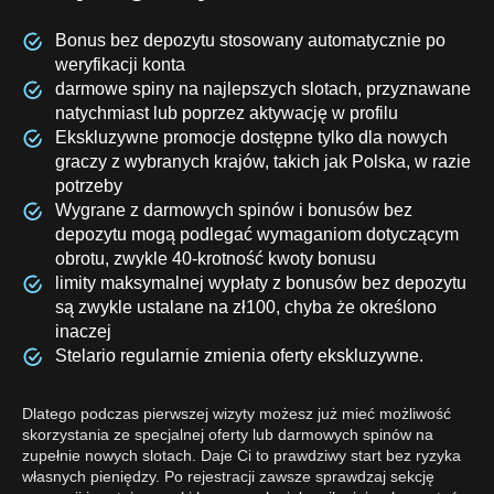
Bonus bez depozytu stosowany automatycznie po
weryfikacji konta
darmowe spiny na najlepszych slotach, przyznawane
natychmiast lub poprzez aktywację w profilu
Ekskluzywne promocje dostępne tylko dla nowych
graczy z wybranych krajów, takich jak Polska, w razie
potrzeby
Wygrane z darmowych spinów i bonusów bez
depozytu mogą podlegać wymaganiom dotyczącym
obrotu, zwykle 40-krotność kwoty bonusu
limity maksymalnej wypłaty z bonusów bez depozytu
są zwykle ustalane na zł100, chyba że określono
inaczej
Stelario regularnie zmienia oferty ekskluzywne.
Dlatego podczas pierwszej wizyty możesz już mieć możliwość
skorzystania ze specjalnej oferty lub darmowych spinów na
zupełnie nowych slotach. Daje Ci to prawdziwy start bez ryzyka
własnych pieniędzy. Po rejestracji zawsze sprawdzaj sekcję