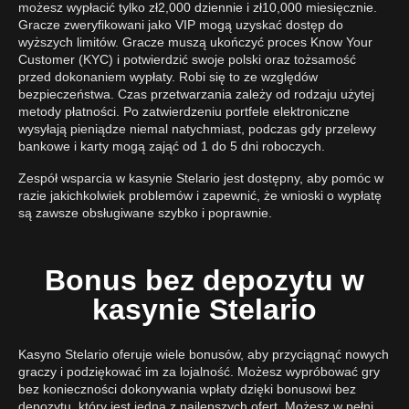
możesz wypłacić tylko zł2,000 dziennie i zł10,000 miesięcznie.
Gracze zweryfikowani jako VIP mogą uzyskać dostęp do
wyższych limitów. Gracze muszą ukończyć proces Know Your
Customer (KYC) i potwierdzić swoje polski oraz tożsamość
przed dokonaniem wypłaty. Robi się to ze względów
bezpieczeństwa. Czas przetwarzania zależy od rodzaju użytej
metody płatności. Po zatwierdzeniu portfele elektroniczne
wysyłają pieniądze niemal natychmiast, podczas gdy przelewy
bankowe i karty mogą zająć od 1 do 5 dni roboczych.
Zespół wsparcia w kasynie Stelario jest dostępny, aby pomóc w
razie jakichkolwiek problemów i zapewnić, że wnioski o wypłatę
są zawsze obsługiwane szybko i poprawnie.
Bonus bez depozytu w
kasynie Stelario
Kasyno Stelario oferuje wiele bonusów, aby przyciągnąć nowych
graczy i podziękować im za lojalność. Możesz wypróbować gry
bez konieczności dokonywania wpłaty dzięki bonusowi bez
depozytu, który jest jedną z najlepszych ofert. Możesz w pełni