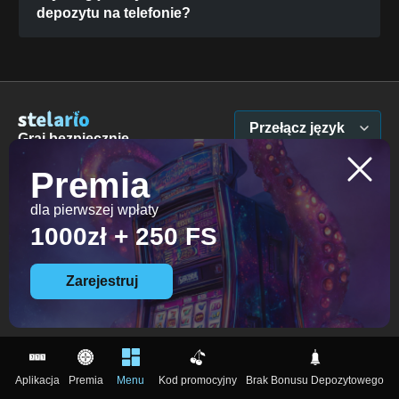
depozytu na telefonie?
Przełącz język
Graj bezpiecznie
Jeśli zauważysz objawy uzależnienia od hazardu, zasięgnij
Premia
pomocy u specjalisty. Ta strona internetowa jest przeznaczona
dla użytkowników w wieku 18 lat i starszych.
dla pierwszej wpłaty
1000zł + 250 FS
Zarejestruj
Regulamin
Najpopularniejsze strony
Polityka plików cookie
Aplikacja
Polityka prywatności
Premia
Regulamin
Kod promocyjny
Aplikacja
Premia
Menu
Kod promocyjny
Brak Bonusu Depozytowego