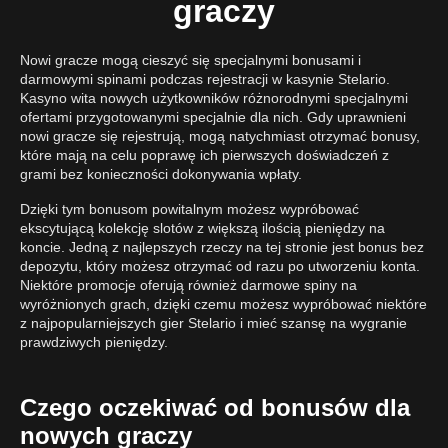
graczy
Nowi gracze mogą cieszyć się specjalnymi bonusami i
darmowymi spinami podczas rejestracji w kasynie Stelario.
Kasyno wita nowych użytkowników różnorodnymi specjalnymi
ofertami przygotowanymi specjalnie dla nich. Gdy uprawnieni
nowi gracze się rejestrują, mogą natychmiast otrzymać bonusy,
które mają na celu poprawę ich pierwszych doświadczeń z
grami bez konieczności dokonywania wpłaty.
Dzięki tym bonusom powitalnym możesz wypróbować
ekscytującą kolekcję slotów z większą ilością pieniędzy na
koncie. Jedną z najlepszych rzeczy na tej stronie jest bonus bez
depozytu, który możesz otrzymać od razu po utworzeniu konta.
Niektóre promocje oferują również darmowe spiny na
wyróżnionych grach, dzięki czemu możesz wypróbować niektóre
z najpopularniejszych gier Stelario i mieć szansę na wygranie
prawdziwych pieniędzy.
Czego oczekiwać od bonusów dla
nowych graczy