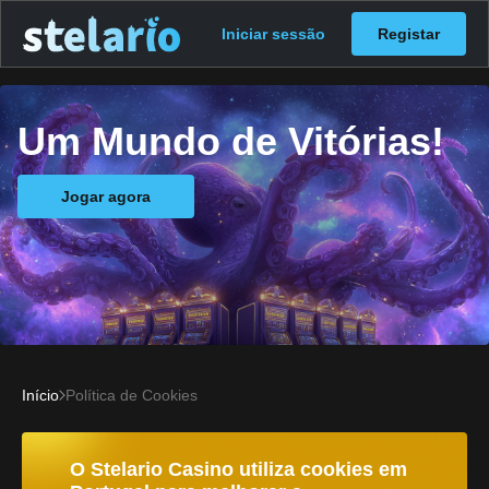
Iniciar sessão
Registar
Um Mundo de Vitórias!
Jogar agora
Início
Política de Cookies
O Stelario Casino utiliza cookies em