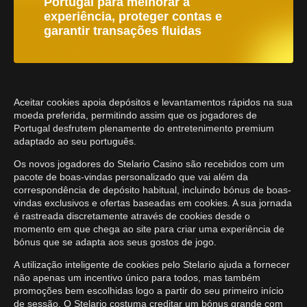
Portugal para melhorar a
experiência, proteger contas e
garantir transações fluidas
Aceitar cookies apoia depósitos e levantamentos rápidos na sua
moeda preferida, permitindo assim que os jogadores de
Portugal desfrutem plenamente do entretenimento premium
adaptado ao seu português.
Os novos jogadores do Stelario Casino são recebidos com um
pacote de boas-vindas personalizado que vai além da
correspondência de depósito habitual, incluindo bónus de boas-
vindas exclusivos e ofertas baseadas em cookies. A sua jornada
é rastreada discretamente através de cookies desde o
momento em que chega ao site para criar uma experiência de
bónus que se adapta aos seus gostos de jogo.
A utilização inteligente de cookies pelo Stelario ajuda a fornecer
não apenas um incentivo único para todos, mas também
promoções bem escolhidas logo a partir do seu primeiro início
de sessão. O Stelario costuma creditar um bónus grande com