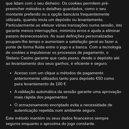
que lidam com o seu dinheiro. Os cookies permitem pré-
preencher métodos e detalhes guardados, como o seu
montante preferido ou a opção bancária frequentemente
utilizada, quando inicia um depósito ou levantamento.
Particularmente ao efetuar várias transações numa sessão, isto
garante menos interrupções, minimiza erros e ajuda a eliminar
passos desnecessários. As suas definições personalizadas
poupam-lhe tempo e aumentam a satisfação geral ao fazer a
ponte de forma fluida entre o jogo e a banca. Com a tecnologia
de cookies a impulsionar os processos de pagamento, o
Stelario Casino garante que cada passo, desde o depósito até
ao levantamento dos seus ganhos, é eficiente e seguro.
Acesso com um clique a métodos de pagamento
anteriormente utilizados tanto para depósito €50 como
para levantamento de 100 €
A validação automática da sessão garante uma aprovação
mais rápida dos pagamentos
O armazenamento encriptado evita a necessidade de
autenticação repetida num ambiente seguro.
Este método mantém os seus dados financeiros sempre
seguros enquanto o aproxima do jogo constante.