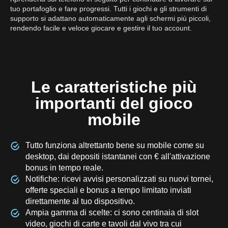
tuo portafoglio e fare progressi. Tutti i giochi e gli strumenti di
supporto si adattano automaticamente agli schermi più piccoli,
rendendo facile e veloce giocare e gestire il tuo account.
Le caratteristiche più
importanti del gioco
mobile
Tutto funziona altrettanto bene su mobile come su
desktop, dai depositi istantanei con € all'attivazione
bonus in tempo reale.
Notifiche: ricevi avvisi personalizzati su nuovi tornei,
offerte speciali e bonus a tempo limitato inviati
direttamente al tuo dispositivo.
Ampia gamma di scelte: ci sono centinaia di slot
video, giochi di carte e tavoli dal vivo tra cui