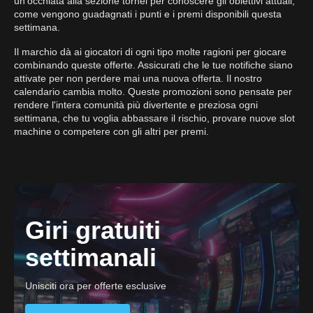
un'occhiata alla sezione tornei per conoscere gli obiettivi attuali,
come vengono guadagnati i punti e i premi disponibili questa
settimana.
Il marchio dà ai giocatori di ogni tipo molte ragioni per giocare
combinando queste offerte. Assicurati che le tue notifiche siano
attivate per non perdere mai una nuova offerta. Il nostro
calendario cambia molto. Queste promozioni sono pensate per
rendere l'intera comunità più divertente e preziosa ogni
settimana, che tu voglia abbassare il rischio, provare nuove slot
machine o competere con gli altri per premi.
Giri gratuiti
settimanali
Unisciti ora per offerte esclusive