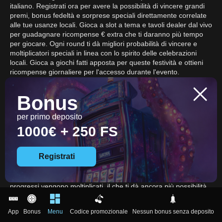
italiano. Registrati ora per avere la possibilità di vincere grandi
premi, bonus fedeltà e sorprese speciali direttamente correlate
alle tue usanze locali. Gioca a slot a tema e tavoli dealer dal vivo
per guadagnare ricompense € extra che ti daranno più tempo
per giocare. Ogni round ti dà migliori probabilità di vincere e
moltiplicatori speciali in linea con lo spirito delle celebrazioni
locali. Gioca a giochi fatti apposta per queste festività e ottieni
ricompense giornaliere per l'accesso durante l'evento.
Bonus
Come ottenere il massimo
per primo deposito
dalla campagna natalizia
1000€ + 250 FS
Tutti coloro che partecipano ai nostri eventi speciali ottengono
Registrati
un percorso di progressione personalizzato. Man mano che sali
attraverso i livelli, puoi ottenere ricompense più grandi e tassi di
cashback più alti. Se sei attivo per più di un giorno, i tuoi
progressi vengono moltiplicati, il che ti dà ancora più possibilità
di vincere grandi premi. Ottieni un posto sulle nostre classifiche
settimanali per vantarti e grandi jackpot € disponibili solo
App
Bonus
Menu
Codice promozionale
Nessun bonus senza deposito
durante questa celebrazione. Puoi chiamare il servizio clienti in