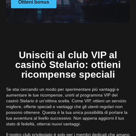
Ottieni bonus
Unisciti al club VIP al
casinò Stelario: ottieni
ricompense speciali
Se stai cercando un modo per sperimentare più vantaggi e
aumentare le tue ricompense, unirti al programma VIP del
casinò Stelario è un'ottima scelta. Come VIP, ottieni un servizio
migliore, offerte speciali e vantaggi che gli utenti regolari non
possono ottenere. Questa è la tua unica possibilità di portare la
tua avventura al livello successivo. Non appena aggiorni il tuo
stato di fedeltà, otterrai nuovi vantaggi.
Il nostro club privilegiato è solo per i membri dedicati che amano