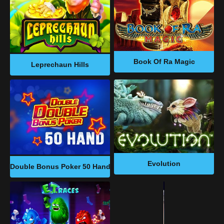
Le caratteristiche più importanti del gioco mobile
Vieni ai nostri eventi speciali: divertiti alle feste di
(_sc0_!
Come ottenere il massimo dalla campagna natalizia
Book Of Ra Magic
Leprechaun Hills
Unisciti ai vincitori al casinò Stelario: le persone in Italia
stanno guadagnando soldi!
Come massimizzare le tue probabilità di unirti ai vincitori
Come registrarsi a Stelario e cosa ottieni
Come configurare un account
Vantaggi di avere un profilo registrato:
Evolution
Double Bonus Poker 50 Hand