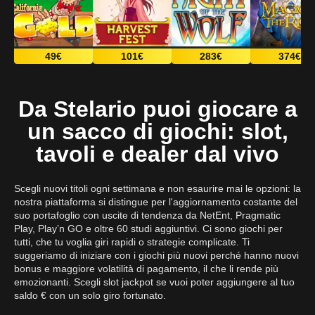
49€
101€
283€
374€
Da Stelario puoi giocare a
un sacco di giochi: slot,
tavoli e dealer dal vivo
Scegli nuovi titoli ogni settimana e non esaurire mai le opzioni: la
nostra piattaforma si distingue per l'aggiornamento costante del
suo portafoglio con uscite di tendenza da NetEnt, Pragmatic
Play, Play’n GO e oltre 60 studi aggiuntivi. Ci sono giochi per
tutti, che tu voglia giri rapidi o strategie complicate. Ti
suggeriamo di iniziare con i giochi più nuovi perché hanno nuovi
bonus e maggiore volatilità di pagamento, il che li rende più
emozionanti. Scegli slot jackpot se vuoi poter aggiungere al tuo
saldo € con un solo giro fortunato.