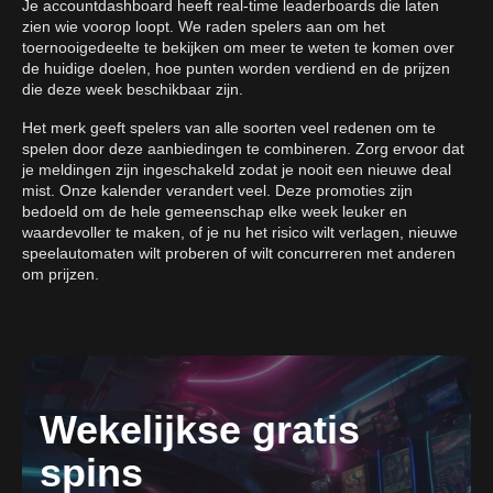
Je accountdashboard heeft real-time leaderboards die laten
zien wie voorop loopt. We raden spelers aan om het
toernooigedeelte te bekijken om meer te weten te komen over
de huidige doelen, hoe punten worden verdiend en de prijzen
die deze week beschikbaar zijn.
Het merk geeft spelers van alle soorten veel redenen om te
spelen door deze aanbiedingen te combineren. Zorg ervoor dat
je meldingen zijn ingeschakeld zodat je nooit een nieuwe deal
mist. Onze kalender verandert veel. Deze promoties zijn
bedoeld om de hele gemeenschap elke week leuker en
waardevoller te maken, of je nu het risico wilt verlagen, nieuwe
speelautomaten wilt proberen of wilt concurreren met anderen
om prijzen.
Wekelijkse gratis
spins