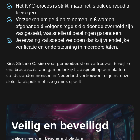
Het KYC-proces is strikt, maar het is ook eenvoudig
te volgen.
Verzoeken om geld op te nemen in € worden
afgehandeld volgens regels die door de overheid zijn
vastgesteld, wat snelle uitbetalingen garandeert.
Je ervaring zal soepel verlopen dankzij vriendelijke
verificatie en ondersteuning in meerdere talen.
Kies Stelario Casino voor gemoedsrust en vertrouwen terwijl je
ons brede scala aan games bekijkt. Je speelt op een platform
dat duizenden mensen in Nederland vertrouwen, of je nu onze
slots, tafelspellen of live games speelt.
Veilig en beveiligd
Gelicentieerd en beschermd platform