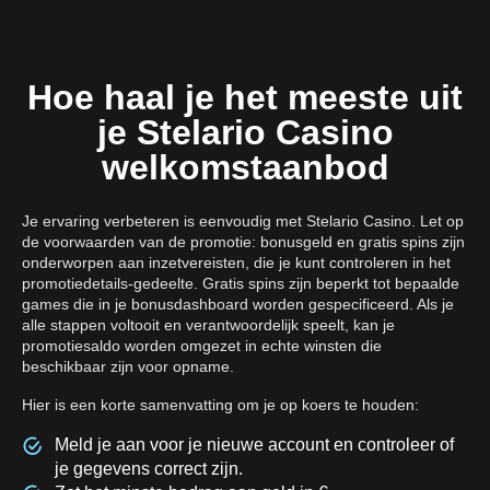
Hoe haal je het meeste uit
je Stelario Casino
welkomstaanbod
Je ervaring verbeteren is eenvoudig met Stelario Casino. Let op
de voorwaarden van de promotie: bonusgeld en gratis spins zijn
onderworpen aan inzetvereisten, die je kunt controleren in het
promotiedetails-gedeelte. Gratis spins zijn beperkt tot bepaalde
games die in je bonusdashboard worden gespecificeerd. Als je
alle stappen voltooit en verantwoordelijk speelt, kan je
promotiesaldo worden omgezet in echte winsten die
beschikbaar zijn voor opname.
Hier is een korte samenvatting om je op koers te houden:
Meld je aan voor je nieuwe account en controleer of
je gegevens correct zijn.