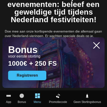
evenementen: beleef een
geweldige tijd tijdens
Nederland festiviteiten!
Doe mee aan onze kortlopende evenementen die allemaal gaan
over Nederland-vieringen. Er wachten speciale deals op je,
evenals dagelijkse en wekelijkse toernooien speciaal voor onze
Nederlands-gemeenschap. Meld je nu aan voor een kans om
Bonus
grote prijzen, loyaliteitsbonussen en speciale verrassingen te
winnen die direct verband houden met je lokale gebruiken.
voor eerste storting
Speel thematische slots en live dealer-tafels om extra €-
1000€ + 250 FS
beloningen te verdienen die je meer tijd geven om te spelen.
Elke ronde geeft je betere winstkansen en speciale multipliers
die passen bij de geest van lokale vieringen. Speel games die
Registreren
speciaal voor deze feestdagen zijn gemaakt en ontvang
dagelijkse beloningen voor het inloggen tijdens het evenement.
Hoe haal je het meeste uit
App
Bonus
Menu
Promotiecode
Geen Stortingsbonus
de vakantieactie