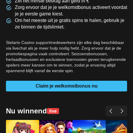
Zet het minste bedrag aan geld in €
Zorg ervoor dat je je welkomstbonus activeert voordat
je je eerste game kiest.
Om het meeste uit je gratis spins te halen, gebruik je
ze binnen de tijdslimiet.
Stelario Casino supportmedewerkers zijn elke dag beschikbaar
via livechat als je meer hulp nodig hebt. Zorg ervoor dat je de
promotiespagina vaak controleert. Seizoensbonussen,
herlaadbonussen en exclusieve toernooien geven terugkerende
spelers meer kansen om te winnen, zodat je ervaring altijd
spannend blijft vanaf de eerste spin.
Claim je welkomstbonus nu
Nu winnend