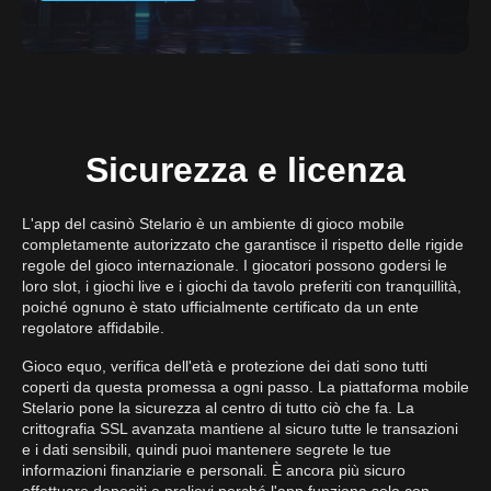
Sicurezza e licenza
L'app del casinò Stelario è un ambiente di gioco mobile
completamente autorizzato che garantisce il rispetto delle rigide
regole del gioco internazionale. I giocatori possono godersi le
loro slot, i giochi live e i giochi da tavolo preferiti con tranquillità,
poiché ognuno è stato ufficialmente certificato da un ente
regolatore affidabile.
Gioco equo, verifica dell'età e protezione dei dati sono tutti
coperti da questa promessa a ogni passo. La piattaforma mobile
Stelario pone la sicurezza al centro di tutto ciò che fa. La
crittografia SSL avanzata mantiene al sicuro tutte le transazioni
e i dati sensibili, quindi puoi mantenere segrete le tue
informazioni finanziarie e personali. È ancora più sicuro
effettuare depositi e prelievi perché l'app funziona solo con