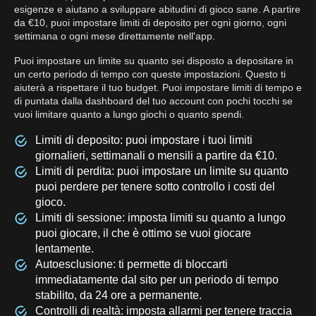
esigenze e aiutano a sviluppare abitudini di gioco sane. A partire
da €10, puoi impostare limiti di deposito per ogni giorno, ogni
settimana o ogni mese direttamente nell'app.
Puoi impostare un limite su quanto sei disposto a depositare in
un certo periodo di tempo con queste impostazioni. Questo ti
aiuterà a rispettare il tuo budget. Puoi impostare limiti di tempo e
di puntata dalla dashboard del tuo account con pochi tocchi se
vuoi limitare quanto a lungo giochi o quanto spendi.
Limiti di deposito: puoi impostare i tuoi limiti
giornalieri, settimanali o mensili a partire da €10.
Limiti di perdita: puoi impostare un limite su quanto
puoi perdere per tenere sotto controllo i costi del
gioco.
Limiti di sessione: imposta limiti su quanto a lungo
puoi giocare, il che è ottimo se vuoi giocare
lentamente.
Autoesclusione: ti permette di bloccarti
immediatamente dal sito per un periodo di tempo
stabilito, da 24 ore a permanente.
Controlli di realtà: imposta allarmi per tenere traccia