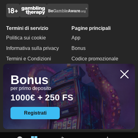
Termini di servizio
Pagine principali
Politica sui cookie
App
Informativa sulla privacy
Bonus
Termini e Condizioni
Codice promozionale
Gioco responsabile
Nessun bonus senza
Bonus
deposito
per primo deposito
Contatti
1000€ + 250 FS
+357 29 430762
info@stelarioslots.com
Registrati
© 2026 All Rights
Reserved.