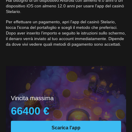
Hai bisogno di un dispositivo Android con almeno 6.0 anni o un
dispositivo iOS con almeno 12.0 anni per usare l'app del casinò
Stelario.
Per effettuare un pagamento, apri l'app del casinò Stelario,
tocca l'icona del portafoglio e scegli il metodo che preferisci.
Dopo aver inserito l'importo e seguito le istruzioni sullo schermo,
il denaro verrà inviato al tuo account immediatamente. Dipende
da dove vivi vedere quali metodi di pagamento sono accettati.
Vincita massima
66400 €
Scarica l'app