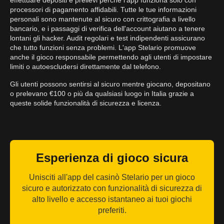
processori di pagamento affidabili. Tutte le tue informazioni
personali sono mantenute al sicuro con crittografia a livello
bancario, e i passaggi di verifica dell'account aiutano a tenere
lontani gli hacker. Audit regolari e test indipendenti assicurano
che tutto funzioni senza problemi. L'app Stelario promuove
anche il gioco responsabile permettendo agli utenti di impostare
limiti o autoescludersi direttamente dal telefono.
Gli utenti possono sentirsi al sicuro mentre giocano, depositano
o prelevano €100 o più da qualsiasi luogo in Italia grazie a
queste solide funzionalità di sicurezza e licenza.
Esperienza di gioco sicura
Unisciti all'app del casinò Stelario per un gioco
sicuro e autorizzato con funzionalità di sicurezza di
alto livello e accesso istantaneo ai tuoi giochi
preferiti.