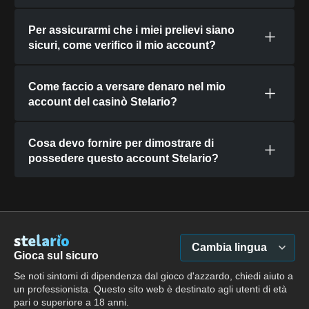
Per assicurarmi che i miei prelievi siano
sicuri, come verifico il mio account?
Come faccio a versare denaro nel mio
account del casinò Stelario?
Cosa devo fornire per dimostrare di
possedere questo account Stelario?
Cambia lingua
Gioca sul sicuro
Se noti sintomi di dipendenza dal gioco d'azzardo, chiedi aiuto a
un professionista. Questo sito web è destinato agli utenti di età
pari o superiore a 18 anni.