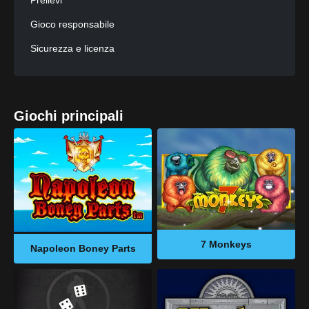
Gioco responsabile
Sicurezza e licenza
Panoramica dell'app del casinò Stelario
Scaricare e utilizzare l'app
Giochi principali
7 Monkeys
Napoleon Boney Parts