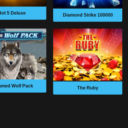
Hot 5 Deluxe
Diamond Strike 100000
amed Wolf Pack
The Ruby