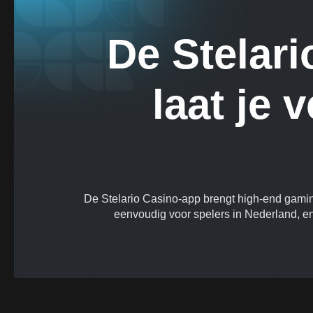
De Stelar
laat je 
De Stelario Casino-app brengt high-end gaming
eenvoudig voor spelers in Nederland, en