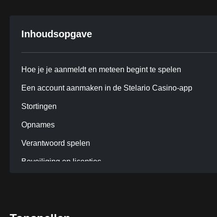
Inhoudsopgave
Hoe je je aanmeldt en meteen begint te spelen
Een account aanmaken in de Stelario Casino-app
Stortingen
Opnames
Verantwoord spelen
Beveiliging en licenties
Overzicht van de Stelario Casino-app
De app downloaden en gebruiken