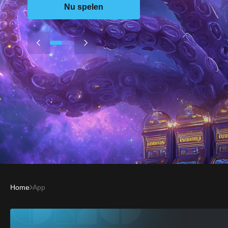
Nu spelen
Home
App