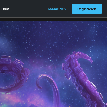
sbonus
Aanmelden
Registreren