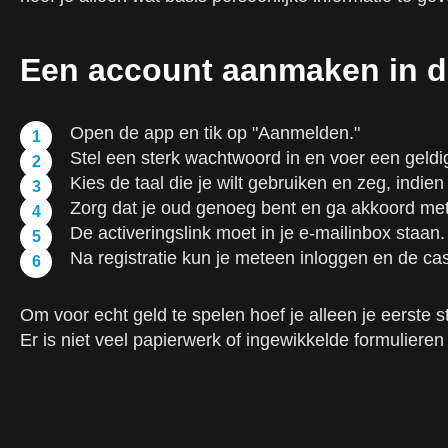
Een account aanmaken in d
Open de app en tik op "Aanmelden."
Stel een sterk wachtwoord in en voer een geldig
Kies de taal die je wilt gebruiken en zeg, indien
Zorg dat je oud genoeg bent en ga akkoord me
De activeringslink moet in je e-mailinbox staan.
Na registratie kun je meteen inloggen en de ca
Om voor echt geld te spelen hoef je alleen je eerste s
Er is niet veel papierwerk of ingewikkelde formulieren