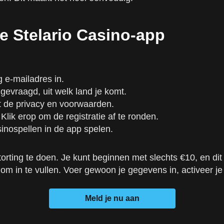
e Stelario Casino-app
 e-mailadres in.
 gevraagd, uit welk land je komt.
t de privacy en voorwaarden.
 Klik erop om de registratie af te ronden.
sinospellen in de app spelen.
torting te doen. Je kunt beginnen met slechts €10, en dit
 om in te vullen. Voer gewoon je gegevens in, activeer j
Meld je nu aan