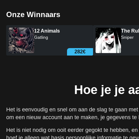
Onze Winnaars
Pixies Of The Forest
12 Ani
Cereal Killer
Gatling
339€
Hoe je je 
Het is eenvoudig en snel om aan de slag te gaan met 
om een nieuw account aan te maken, je gegevens te b
Het is niet nodig om ooit eerder gegokt te hebben, en
hoef je alleen wat basis persoonlijke informatie te ge